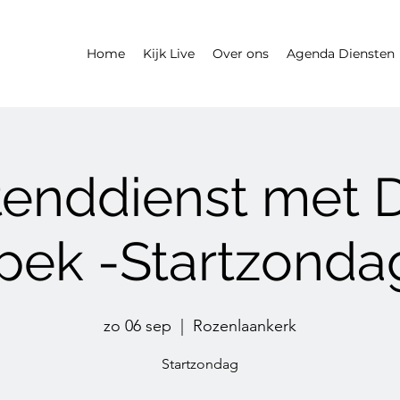
Home
Kijk Live
Over ons
Agenda Diensten
enddienst met Dh
pek -Startzonda
zo 06 sep
  |  
Rozenlaankerk
Startzondag